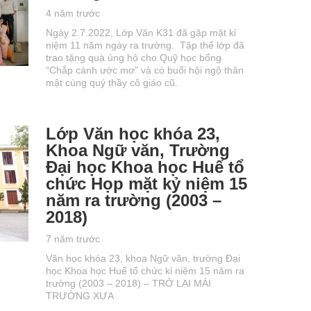
4 năm trước
Ngày 2.7.2022, Lớp Văn K31 đã gặp mặt kỉ
niệm 11 năm ngày ra trường. Tập thể lớp đã
trao tặng quà ủng hộ cho Quỹ học bổng
“Chắp cánh ước mơ” và có buổi hội ngộ thân
mật cùng quý thầy cô giáo cũ.
Lớp Văn học khóa 23,
Khoa Ngữ văn, Trường
Đại học Khoa học Huế tổ
chức Họp mặt kỷ niệm 15
năm ra trường (2003 –
2018)
7 năm trước
Văn học khóa 23, khoa Ngữ văn, trường Đại
học Khoa học Huế tổ chức kỉ niệm 15 năm ra
trường (2003 – 2018) – TRỞ LẠI MÁI
TRƯỜNG XƯA