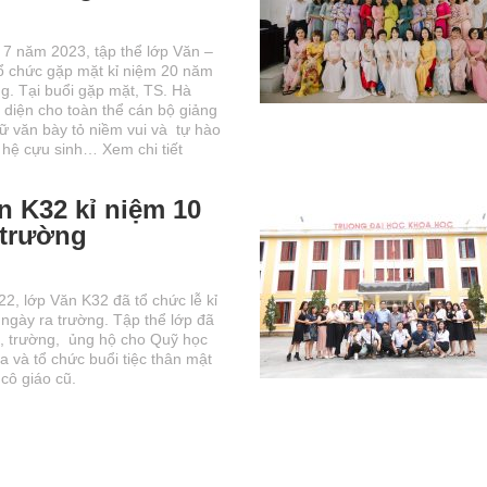
 7 năm 2023, tập thể lớp Văn –
ổ chức gặp mặt kỉ niệm 20 năm
g. Tại buổi gặp mặt, TS. Hà
 diện cho toàn thể cán bộ giảng
ữ văn bày tỏ niềm vui và tự hào
ế hệ cựu sinh…
Xem chi tiết
n K32 kỉ niệm 10
 trường
2, lớp Văn K32 đã tổ chức lễ kỉ
ngày ra trường. Tập thể lớp đã
, trường, ủng hộ cho Quỹ học
 và tổ chức buổi tiệc thân mật
 cô giáo cũ.