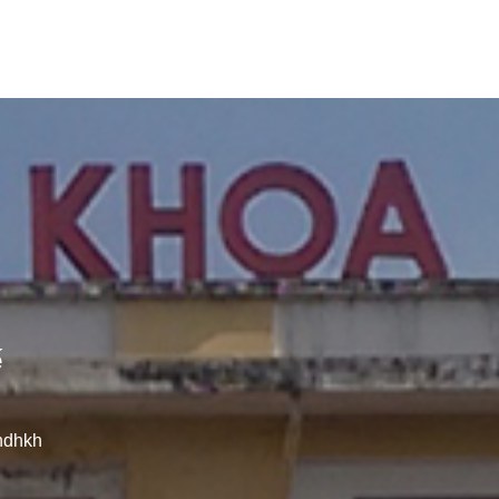
ế
ndhkh