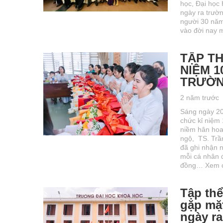
học, Đại học
ngày ra trườ
người 30 năm
vào đời nay
TẬP TH
NIỆM 1
TRƯỜ
2 năm trước
Sáng ngày 20
chức kỉ niệm
niềm hân hoa
ngộ, TS. Trầ
đã ghi nhận 
mỗi cá nhân 
đồng…
Xem c
Tập th
gặp mặ
ngày r