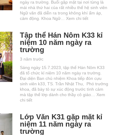
ngày ra trường. Buổi gặp mặt tại nơi từng là
mái nhà thứ hai của rất nhiều thế hệ sinh viên
Ngữ văn đã diễn ra trong không khí ấm áp,
cảm động. Khoa Ngữ…
Xem chi tiết
Tập thể Hán Nôm K33 kỉ
niệm 10 năm ngày ra
trường
3 năm trước
Sáng ngày 15.7.2023, tập thể Hán Nôm K33
đã tổ chức kỉ niệm 10 năm ngày ra trường.
Đại diện Ban chủ nhiệm Khoa tiếp đón cựu
sinh viên k33, TS. Trần Nhật Thu, Phó trưởng
khoa, đã bày tỏ sự xúc động trước tình cảm
mà tập thể lớp dành cho thầy cô giáo…
Xem
chi tiết
Lớp Văn K31 gặp mặt kỉ
niệm 11 năm ngày ra
trường