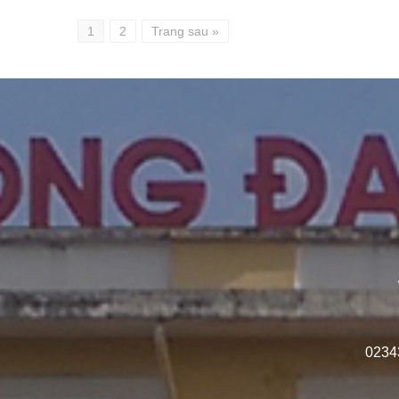
1
2
Trang sau »
0234