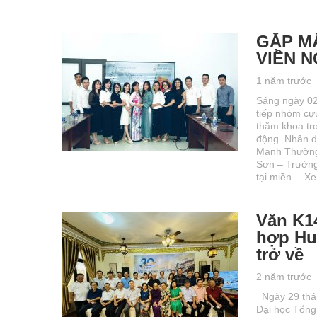
GẶP M
VIÊN 
1 năm trước
Sáng ngày 02
tiếp nhóm cự
thăm khoa tr
động. Nhân d
Mạnh Thường
Sơn – Trưởng
tại miền…
Xe
Văn K1
hợp Hu
trở về
2 năm trước
Ngày 29 thán
Đại học Tổng