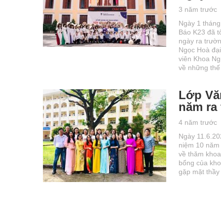
3 năm trước
Ngày 1 tháng
Báo K23 đã t
ngày ra trườn
Ngọc Hoà đại
viên Khoa Ng
về những th
Lớp Vă
năm ra
4 năm trước
Ngày 11.6.202
niệm 10 năm 
về thăm khoa
bổng của khoa
gặp mặt thầy