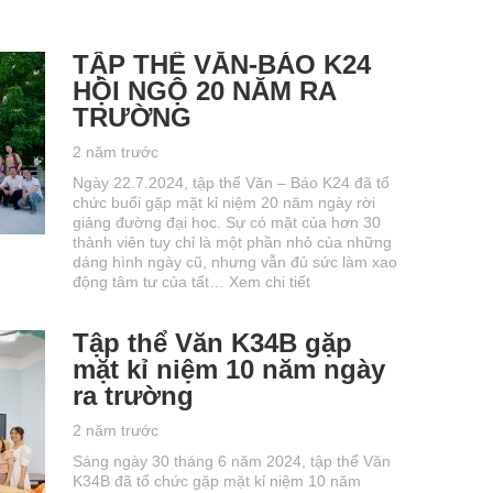
TẬP THỂ VĂN-BÁO K24
HỘI NGỘ 20 NĂM RA
TRƯỜNG
2 năm trước
Ngày 22.7.2024, tập thể Văn – Báo K24 đã tổ
chức buổi gặp mặt kỉ niệm 20 năm ngày rời
giảng đường đại học. Sự có mặt của hơn 30
thành viên tuy chỉ là một phần nhỏ của những
dáng hình ngày cũ, nhưng vẫn đủ sức làm xao
động tâm tư của tất…
Xem chi tiết
Tập thể Văn K34B gặp
mặt kỉ niệm 10 năm ngày
ra trường
2 năm trước
Sáng ngày 30 tháng 6 năm 2024, tập thể Văn
K34B đã tổ chức gặp mặt kỉ niệm 10 năm