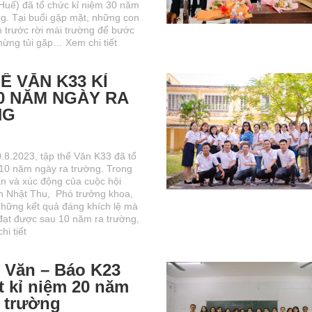
 Huế) đã tổ chức kỉ niệm 30 năm
ng. Tại buổi gặp mặt, những con
 trước rời mái trường để bước
 mừng tủi gặp…
Xem chi tiết
Ể VĂN K33 KỈ
0 NĂM NGÀY RA
NG
.8.2023, tập thể Văn K33 đã tổ
 10 năm ngày ra trường. Trong
n và xúc động của cuộc hội
n Nhật Thu, Phó trưởng khoa,
những kết quả đáng khích lệ mà
đạt được sau 10 năm ra trường,
hi tiết
ể Văn – Báo K23
t kỉ niệm 20 năm
a trường