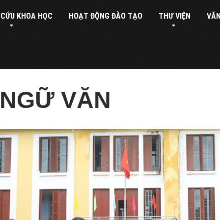
 CỨU KHOA HỌC
HOẠT ĐỘNG ĐÀO TẠO
THƯ VIỆN
VĂN
 NGỮ VĂN