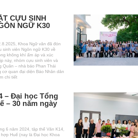
ẶT CỰU SINH
NGÔN NGỮ K30
.8.2025, Khoa Ngữ văn đã đón
u sinh viên Ngôn ngữ K30 về
ong không khí ấm áp và xúc
ịp này, nhóm cựu sinh viên và
 Quân – nhà báo Phan Thái
 cơ quan đại diện Báo Nhân dân
m chi tiết
4 – Đại học Tổng
ế – 30 năm ngày
g 6 năm 2024, tập thể Văn K14,
 hợp Huế (nay là Đại học Khoa